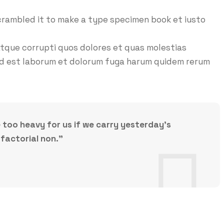
crambled it to make a type specimen book et iusto
atque corrupti quos dolores et quas molestias
i, id est laborum et dolorum fuga harum quidem rerum
e too heavy for us if we carry yesterday’s
factorial non.”