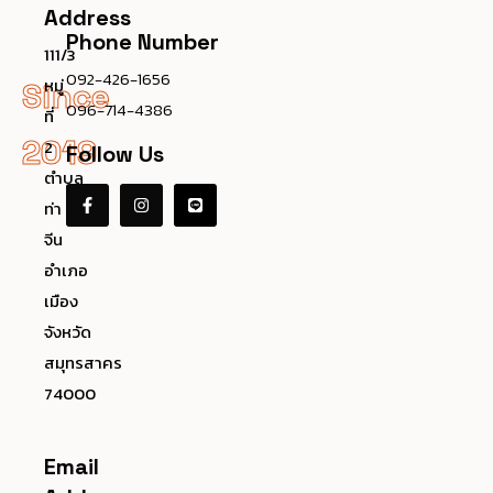
Address
Phone Number
111/3
092-426-1656
หมู่
Since
096-714-4386
ที่
2019
2
Follow Us
ตำบล
ท่า
จีน
อำเภอ
เมือง
จังหวัด
สมุทรสาคร
74000
Email