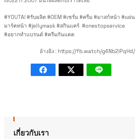
ISO2217:2007 มั่นใจผลิตกับเราได้เลย
#YOUTAI
#รับผลิต
#OEM
#เซรั่ม
#ครีม
#มาสก์หน้า
#แผ่น
มาร์คหน้า
#jellymask
#สกินแคร์
#onestopservice
#อยากทำแบรนด์
#ครีมกันแดด
อ้างอิง :
https://fb.watch/g4Nb2iPqHd/
เกี่ยวกับเรา