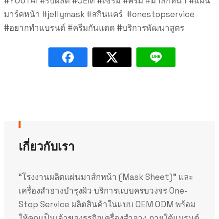
#YOUTAI
#รับผลิต
#OEM
#เซรั่ม
#ครีม
#มาสก์หน้า
#แผ่น
มาร์คหน้า
#jellymask
#สกินแคร์
#onestopservice
#อยากทำแบรนด์
#ครีมกันแดด #บริการพัฒนาสูตร
เกี่ยวกับเรา
“โรงงานผลิตแผ่นมาส์กหน้า (Mask Sheet)” และ
เครื่องสำอางบำรุงผิว บริการแบบครบวงจร One-
Stop Service ผลิตสินค้าในแบบ OEM ODM พร้อม
ให้คุณเป็นเจ้าของธุรกิจเครื่องสำอาง ภายใต้แบรนด์