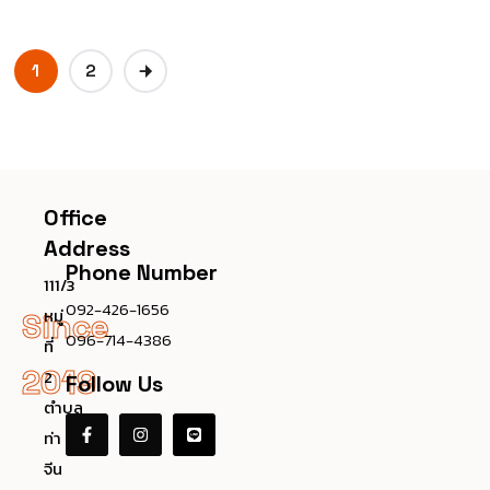
1
2
Office
Address
Phone Number
111/3
092-426-1656
หมู่
Since
096-714-4386
ที่
2019
2
Follow Us
ตำบล
ท่า
จีน