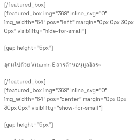
[/featured_box]
[featured_box img=”369″ inline_svg=”0″
img_width=”64″ pos=”left” margin=”0px 0px 30px
0px” visibility=”hide-for-small”]
[gap height=”5px”]
อุดมไปด้วย Vitamin E สารต้านอนุมูลอิสระ
[/featured_box]
[featured_box img=”369″ inline_svg=”0″
img_width=”64″ pos=”center” margin=”0px 0px
30px 0px” visibility=”show-for-small”]
[gap height=”5px”]