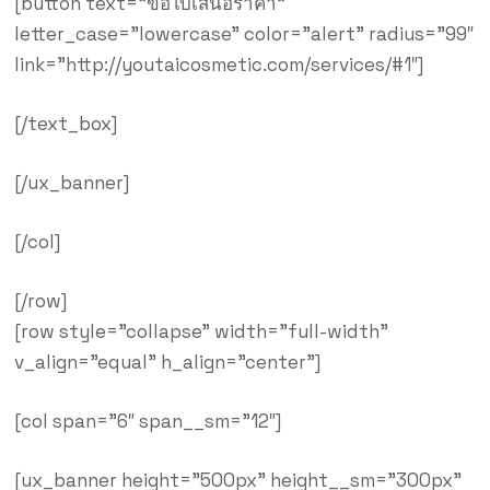
[button text=”ขอใบเสนอราคา”
letter_case=”lowercase” color=”alert” radius=”99″
link=”http://youtaicosmetic.com/services/#1″]
[/text_box]
[/ux_banner]
[/col]
[/row]
[row style=”collapse” width=”full-width”
v_align=”equal” h_align=”center”]
[col span=”6″ span__sm=”12″]
[ux_banner height=”500px” height__sm=”300px”