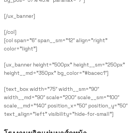
bg_pos=”37% 43%” parallax=”7″]
[/ux_banner]
[/col]
[col span=”6″ span__sm=”12″ align=”right”
color=”light”]
[ux_banner height=”500px” height__sm=”250px”
height__md=”350px” bg_color=”#bacec1″]
[text_box width=”75″ width__sm=”90″
width__md=”90″ scale=”200″ scale__sm=”100″
scale__md=”140″ position_x=”50″ position_y=”50″
text_align=”left” visibility=”hide-for-small”]