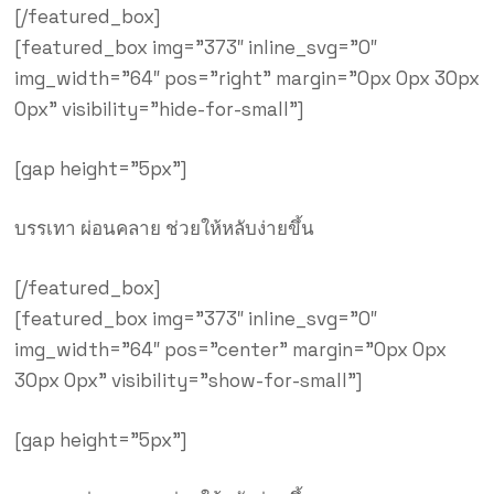
[/featured_box]
[featured_box img=”373″ inline_svg=”0″
img_width=”64″ pos=”right” margin=”0px 0px 30px
0px” visibility=”hide-for-small”]
[gap height=”5px”]
บรรเทา ผ่อนคลาย ช่วยให้หลับง่ายขึ้น
[/featured_box]
[featured_box img=”373″ inline_svg=”0″
img_width=”64″ pos=”center” margin=”0px 0px
30px 0px” visibility=”show-for-small”]
[gap height=”5px”]