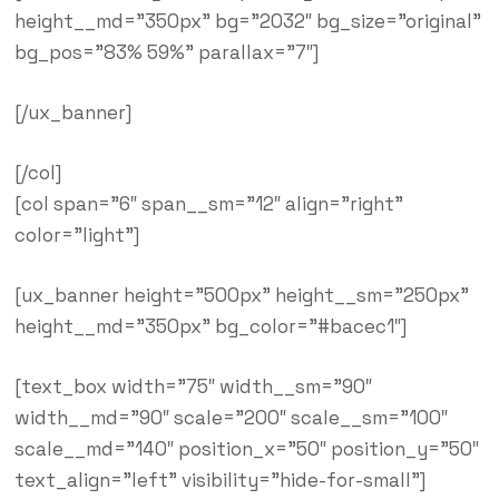
height__md=”350px” bg=”2032″ bg_size=”original”
bg_pos=”83% 59%” parallax=”7″]
[/ux_banner]
[/col]
[col span=”6″ span__sm=”12″ align=”right”
color=”light”]
[ux_banner height=”500px” height__sm=”250px”
height__md=”350px” bg_color=”#bacec1″]
[text_box width=”75″ width__sm=”90″
width__md=”90″ scale=”200″ scale__sm=”100″
scale__md=”140″ position_x=”50″ position_y=”50″
text_align=”left” visibility=”hide-for-small”]