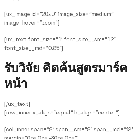
[ux_image id=”2020″ image_size=”medium”
image_hover=”zoom”]
[ux_text font_size=”1″ font_size__sm=”1.2″
font_size__md=”0.85″]
รับวิจัย คิดค้นสูตรมาร์ค
หน้า
[/ux_text]
[row_inner v_align=”equal” h_align=”center”]
[col_inner span=”8″ span__sm=”8″ span__md=”12″
margin=”0px 0px -30px 0px”]