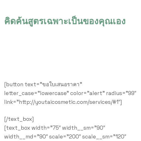
คิดค้นสูตรเฉพาะเป็นของคุณเอง
ด้วยการพัฒนาสูตรมากกว่า 2,000
สูตรเพื่อตอบโจทย์ความต้องการ ให้แบรนด์ของลูกค้าไม่
เหมือนใคร
[button text=”ขอใบเสนอราคา”
letter_case=”lowercase” color=”alert” radius=”99″
link=”http://youtaicosmetic.com/services/#1″]
[/text_box]
[text_box width=”75″ width__sm=”90″
width__md=”90″ scale=”200″ scale__sm=”120″