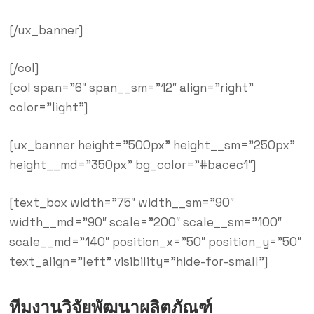
[/ux_banner]
[/col]
[col span=”6″ span__sm=”12″ align=”right”
color=”light”]
[ux_banner height=”500px” height__sm=”250px”
height__md=”350px” bg_color=”#bacec1″]
[text_box width=”75″ width__sm=”90″
width__md=”90″ scale=”200″ scale__sm=”100″
scale__md=”140″ position_x=”50″ position_y=”50″
text_align=”left” visibility=”hide-for-small”]
ทีมงานวิจัยพัฒนาผลิตภัณฑ์