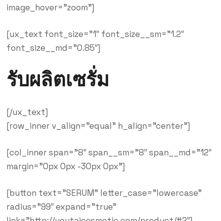
image_hover=”zoom”]
[ux_text font_size=”1″ font_size__sm=”1.2″
font_size__md=”0.85″]
รับผลิตเซรั่ม
[/ux_text]
[row_inner v_align=”equal” h_align=”center”]
[col_inner span=”8″ span__sm=”8″ span__md=”12″
margin=”0px 0px -30px 0px”]
[button text=”SERUM” letter_case=”lowercase”
radius=”99″ expand=”true”
link=”http://youtaicosmetic.com/product/#2″]