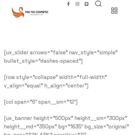
[ux_slider arrows=”false” nav_style=”simple”
bullet_style=”dashes-spaced”]
[row style=”collapse” width=”full-width”
v_align=”equal” h_align=”center”]
[col span=”6″ span__sm=”12″]
[ux_banner height=”500px” height__sm=”300px”
height__md=”350px” bg=”1635″ bg_size=”original”