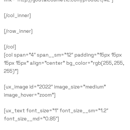
[/col_inner]
[/row_inner]
[/col]
[col span=”4″ span__sm=”12″ padding=”15px 15px
15px 15px” align=”center” bg_color=”rgb(255, 255,
255)”]
[ux_image id=”2022″ image_size=”medium”
image_hover=”zoom”]
[ux_text font_size=”1″ font_size__sm=”1.2″
font_size__md=”0.85″]