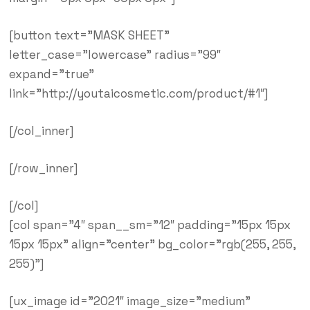
[button text=”MASK SHEET”
letter_case=”lowercase” radius=”99″
expand=”true”
link=”http://youtaicosmetic.com/product/#1″]
[/col_inner]
[/row_inner]
[/col]
[col span=”4″ span__sm=”12″ padding=”15px 15px
15px 15px” align=”center” bg_color=”rgb(255, 255,
255)”]
[ux_image id=”2021″ image_size=”medium”