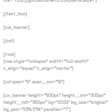
link=”http://youtaicosmetic.com/services/#1″]
[/text_box]
[/ux_banner]
[/col]
[/row]
[row style=”collapse” width=”full-width”
v_align=”equal” h_align=”center”]
[col span=”6″ span__sm=”12″]
[ux_banner height=”500px” height__sm=”300px”
height__md=”350px” bg=”2033″ bg_size=”original”
bg_pos=”23% 51%” parallax=”7″]