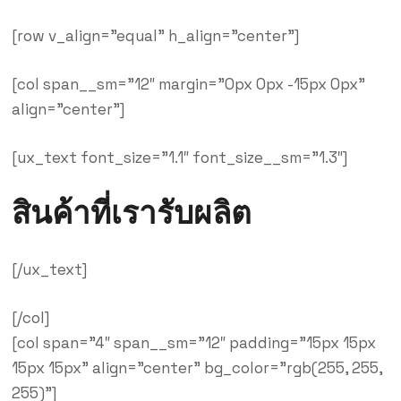
[row v_align=”equal” h_align=”center”]
[col span__sm=”12″ margin=”0px 0px -15px 0px”
align=”center”]
[ux_text font_size=”1.1″ font_size__sm=”1.3″]
สินค้าที่เรารับผลิต
[/ux_text]
[/col]
[col span=”4″ span__sm=”12″ padding=”15px 15px
15px 15px” align=”center” bg_color=”rgb(255, 255,
255)”]