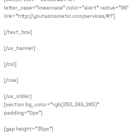
letter_case=”lowercase” color=”alert” radius=”99″
link=”http://youtaicosmetic.com/services/#1″]
[/text_box]
[/ux_banner]
[/col]
[/row]
[/ux_slider]
[section bg_color=”rgb(250, 249, 245)”
padding=”0px”]
[gap height=”35px”]