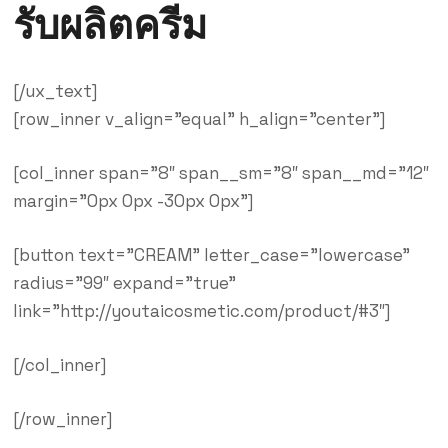
รับผลิตครีม
[/ux_text]
[row_inner v_align=”equal” h_align=”center”]
[col_inner span=”8″ span__sm=”8″ span__md=”12″
margin=”0px 0px -30px 0px”]
[button text=”CREAM” letter_case=”lowercase”
radius=”99″ expand=”true”
link=”http://youtaicosmetic.com/product/#3″]
[/col_inner]
[/row_inner]