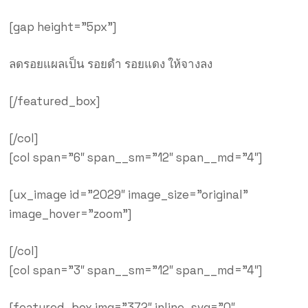
[gap height=”5px”]
ลดรอยแผลเป็น รอยดำ รอยแดง ให้จางลง
[/featured_box]
[/col]
[col span=”6″ span__sm=”12″ span__md=”4″]
[ux_image id=”2029″ image_size=”original”
image_hover=”zoom”]
[/col]
[col span=”3″ span__sm=”12″ span__md=”4″]
[featured_box img=”372″ inline_svg=”0″